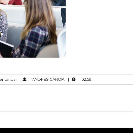
ntarios
|
ANDRES GARCIA
|
02:59