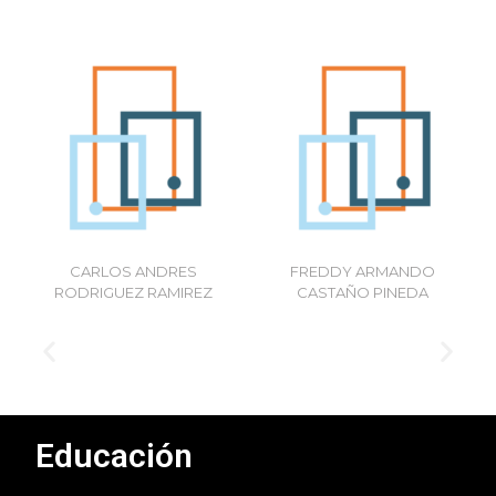
More
More
CARLOS ANDRES
FREDDY ARMANDO
RODRIGUEZ RAMIREZ
CASTAÑO PINEDA
Educación