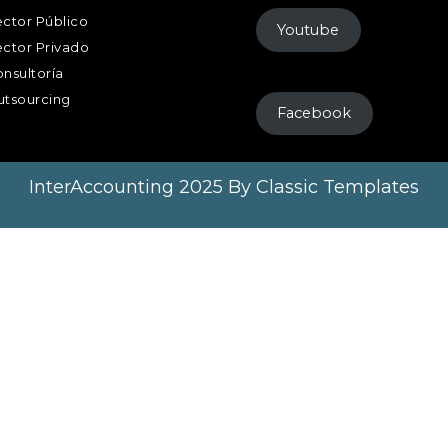
ctor Público
Youtube
ctor Privado
nsultoría
tsourcing
Facebook
InterAccounting 2025
By Classic Templates