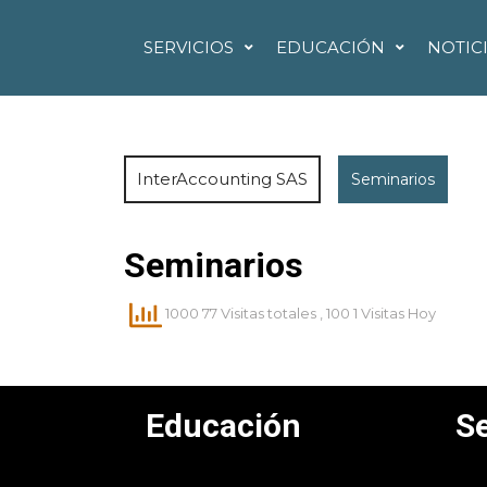
SERVICIOS
EDUCACIÓN
NOTIC
InterAccounting SAS
Seminarios
Seminarios
1000 77 Visitas totales
, 100 1 Visitas Hoy
Educación
Se